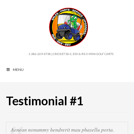
1-386-269-4738 | CRICKET SX-3, ESV & RX-5 MINI GOLF CARTS
MENU
Testimonial #1
Aenean nonummy hendrerit mau phasellu porta.